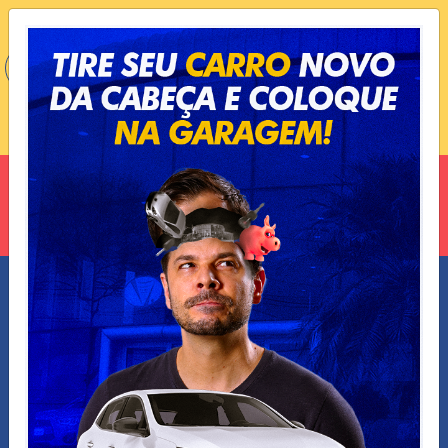
VOCÊ ESTÁ EM:
90.3 SÃO JOSÉ DOS CAMPOS/SP
OUVIR AGORA
NOTÍCIAS