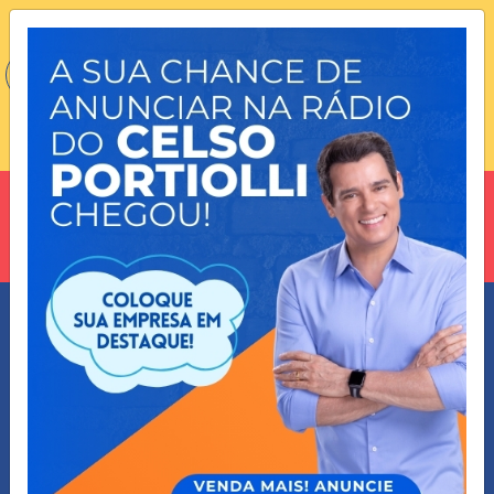
VOCÊ ESTÁ EM:
90.3 SÃO JOSÉ DOS CAMPOS/SP
OUVIR AGORA
NOTÍCIAS