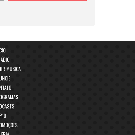
CIO
RÁDIO
DIR MUSICA
UNCIE
NTATO
OGRAMAS
DCASTS
P10
OMOÇÕES
LERIA