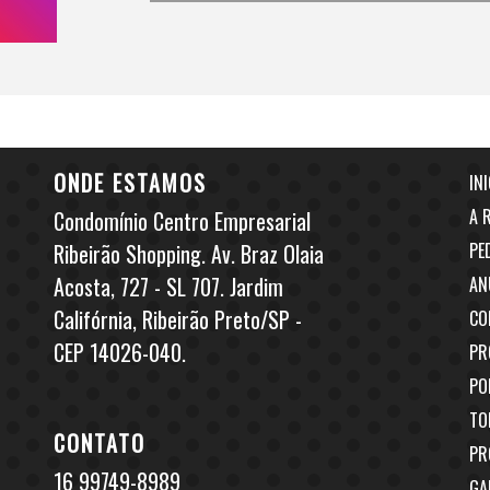
ONDE ESTAMOS
INI
A 
Condomínio Centro Empresarial
Ribeirão Shopping. Av. Braz Olaia
PE
Acosta, 727 - SL 707. Jardim
AN
Califórnia, Ribeirão Preto/SP -
CO
CEP 14026-040.
PR
PO
TO
CONTATO
PR
16 99749-8989
GA